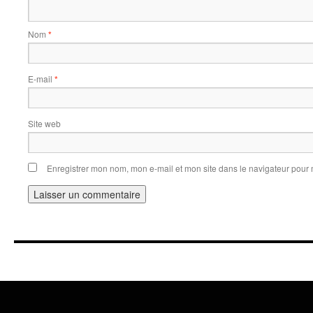
Nom
*
E-mail
*
Site web
Enregistrer mon nom, mon e-mail et mon site dans le navigateur pou