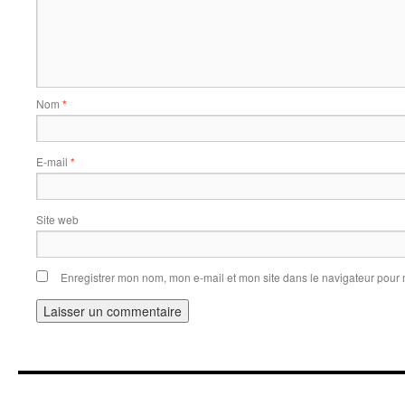
Nom
*
E-mail
*
Site web
Enregistrer mon nom, mon e-mail et mon site dans le navigateur pou