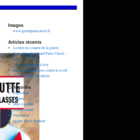
Images
www.gerardparisclavel.fr
Articles récents
La terre en à marre de la guerre
Exposition de Gérard Paris-Clavel –
Lyon
Vive la commune à Ivry
Un vaccins pour tous contre le covid
La promenade du clitoris
Catégories
Exposition
Grapus
idées à goûter
Manifestation
Non classé
Quelle joie le bonheur