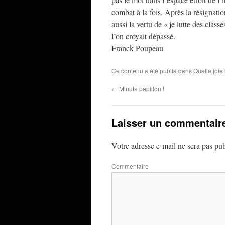
combat à la fois. Après la résignati
aussi la vertu de « je lutte des clas
l’on croyait dépassé.
Franck Poupeau
Ce contenu a été publié dans
Quelle joie
←
Minute papillon !
Laisser un commentair
Votre adresse e-mail ne sera pas pub
Commentaire