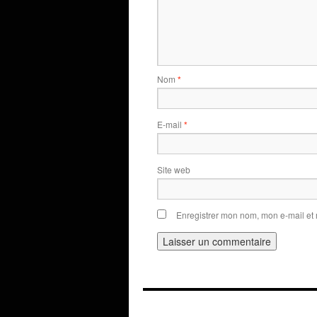
Nom
*
E-mail
*
Site web
Enregistrer mon nom, mon e-mail et