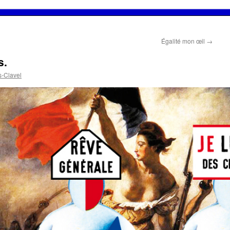
Égalité mon œil
→
s.
s-Clavel