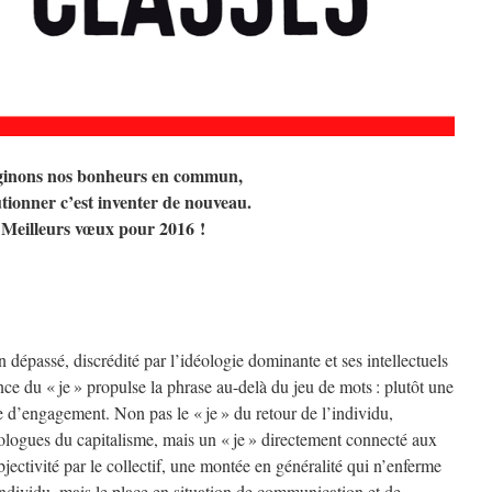
inons nos bonheurs en commun,
tionner c’est inventer de nouveau.
Meilleurs vœux pour 2016 !
épassé, discrédité par l’idéologie dominante et ses intellectuels
nce du « je » propulse la phrase au-delà du jeu de mots : plutôt une
e d’engagement. Non pas le « je » du retour de l’individu,
logues du capitalisme, mais un « je » directement connecté aux
bjectivité par le collectif, une montée en généralité qui n’enferme
’individu, mais le place en situation de communication et de