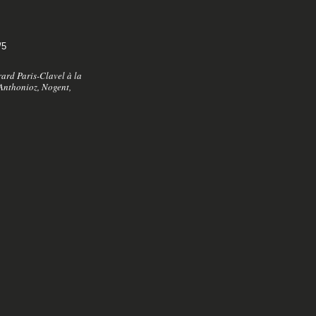
/5
rard Paris-Clavel à la
Anthonioz, Nogent,