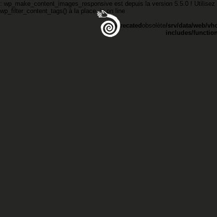
: wp_make_content_images_responsive est
depuis la version 5.5.0 ! Utilisez
wp_filter_content_tags() à la place. in
on line
Deprecated
obsolète
/srv/data/web/vh
includes/functio