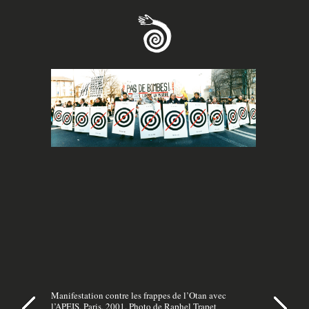
Manifestation contre les frappes de l’Otan avec
l’APEIS, Paris, 2001. Photo de Raphel Trapet