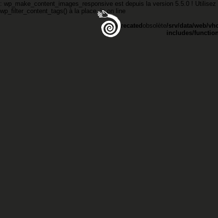
: wp_make_content_images_responsive est
depuis la version 5.5.0 ! Utilisez
wp_filter_content_tags() à la place. in
on line
Deprecated
obsolète
/srv/data/web/vh
includes/functio