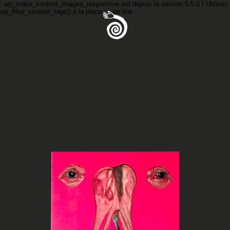
: wp_make_content_images_responsive est
depuis la version 5.5.0 ! Utilisez
wp_filter_content_tags() à la place. in
on line