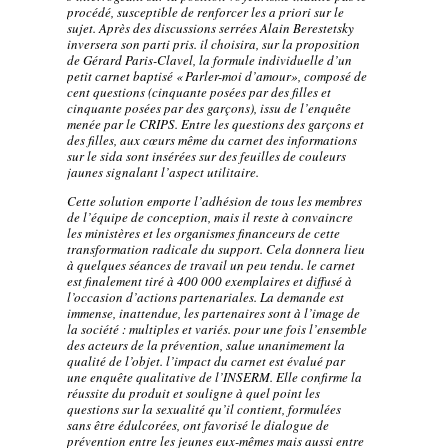
procédé, susceptible de renforcer les a priori sur le
sujet. Après des discussions serrées Alain Berestetsky
inversera son parti pris. il choisira, sur la proposition
de Gérard Paris-Clavel, la formule individuelle d’un
petit carnet baptisé «
Parler-moi d’amour», composé de
cent questions (cinquante posées par des filles et
cinquante posées par des garçons), issu de l’enquête
menée par le CRIPS. Entre les questions des garçons et
des filles, aux cœurs même du carnet des informations
sur le sida sont insérées sur des feuilles de couleurs
jaunes signalant l’aspect utilitaire.
Cette solution emporte l’adhésion de tous les membres
de l’équipe de conception, mais il reste à convaincre
les ministères et les organismes financeurs de cette
transformation radicale du support. Cela donnera lieu
à quelques séances de travail un peu tendu. le carnet
est finalement tiré à 400 000 exemplaires et diffusé à
l’occasion d’actions partenariales. La demande est
immense, inattendue, les partenaires sont à l’image de
la société
: multiples et variés. pour une fois l’ensemble
des acteurs de la prévention, salue unanimement la
qualité de l’objet. l’impact du carnet est évalué par
une enquête qualitative de l’INSERM. Elle confirme la
réussite du produit et souligne à quel point les
questions sur la sexualité qu’il contient, formulées
sans être édulcorées, ont favorisé le dialogue de
prévention entre les jeunes eux-mêmes mais aussi entre