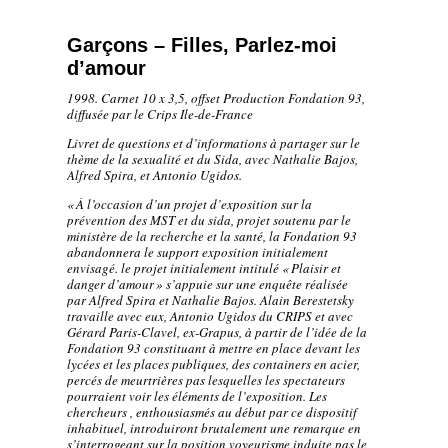
Garçons – Filles, Parlez-moi
d’amour
1998. Carnet 10 x 3,5, offset Production Fondation 93,
diffusée par le Crips Ile-de-France
Livret de questions et d’informations à partager sur le
thème de la sexualité et du Sida, avec Nathalie Bajos,
Alfred Spira, et Antonio Ugidos.
«
À l’occasion d’un projet d’exposition sur la
prévention des MST et du sida, projet soutenu par le
ministère de la recherche et la santé, la Fondation 93
abandonnera le support exposition initialement
envisagé. le projet initialement intitulé «
Plaisir et
danger d’amour
» s’appuie sur une enquête réalisée
par Alfred Spira et Nathalie Bajos. Alain Berestetsky
travaille avec eux, Antonio Ugidos du CRIPS et avec
Gérard Paris-Clavel, ex-Grapus, à partir de l’idée de la
Fondation 93 constituant à mettre en place devant les
lycées et les places publiques, des containers en acier,
percés de meurtrières pas lesquelles les spectateurs
pourraient voir les éléments de l’exposition. Les
chercheurs , enthousiasmés au début par ce dispositif
inhabituel, introduiront brutalement une remarque en
s’interrogeant sur la position voyeurisme induite pas le