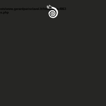
osts/www.gerardparisclavel.fr/htdocs/wp-
4863
ns.php