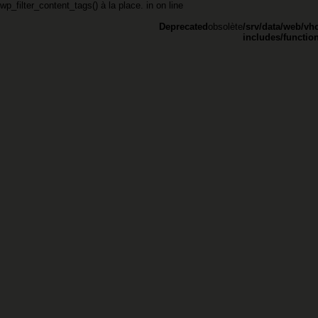
 wp_filter_content_tags() à la place. in
on line
Deprecated
obsolète
/srv/data/web/vh
includes/functio