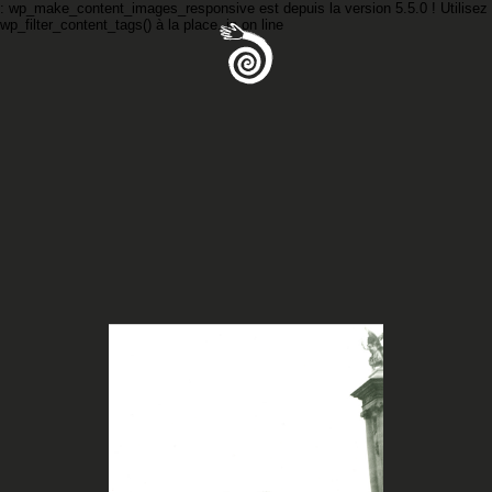
: wp_make_content_images_responsive est
depuis la version 5.5.0 ! Utilisez
wp_filter_content_tags() à la place. in
on line