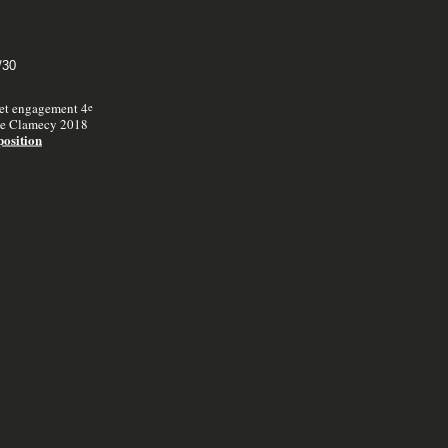
/30
et engagement 4
e
 de Clamecy 2018
position