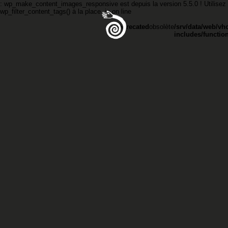
: wp_make_content_images_responsive est
depuis la version 5.5.0 ! Utilisez
wp_filter_content_tags() à la place. in
on line
Deprecated
obsolète
/srv/data/web/vh
includes/functio