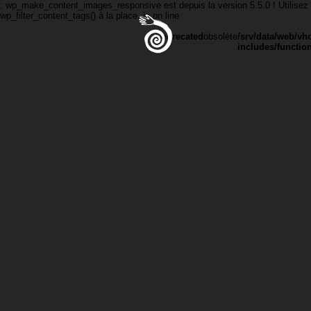
: wp_make_content_images_responsive est
depuis la version 5.5.0 ! Utilisez
wp_filter_content_tags() à la place. in
on line
Deprecated
obsolète
/srv/data/web/vh
includes/functio